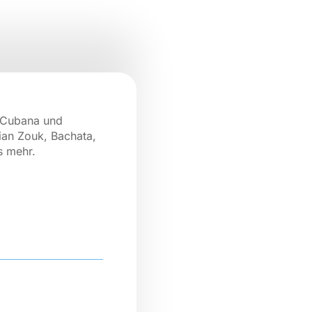
a Cubana und
ian Zouk, Bachata,
s mehr.